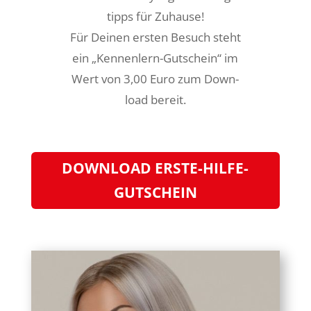
tipps für Zuhau­se!
Für Dei­nen ers­ten Besuch steht
ein „Ken­nen­lern-Gut­schein“ im
Wert von 3,00 Euro zum Down­
load bereit.
DOWN­LOAD ERSTE-HILFE-
GUTSCHEIN