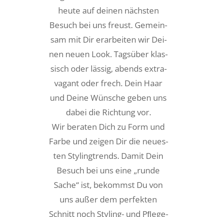
heu­te auf dei­nen nächs­ten
Besuch bei uns freust. Gemein­
sam mit Dir erar­bei­ten wir Dei­
nen neu­en Look. Tags­über klas­
sisch oder läs­sig, abends extra­
va­gant oder frech. Dein Haar
und Dei­ne Wün­sche geben uns
dabei die Rich­tung vor.
Wir bera­ten Dich zu Form und
Far­be und zei­gen Dir die neu­es­
ten Sty­ling­trends. Damit Dein
Besuch bei uns eine „run­de
Sache“ ist, bekommst Du von
uns außer dem per­fek­ten
Schnitt noch Sty­ling- und Pﬂe­ge­